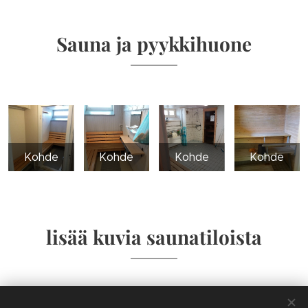
Sauna ja pyykkihuone
Kohde
Kohde
Kohde
Kohde
lisää kuvia saunatiloista