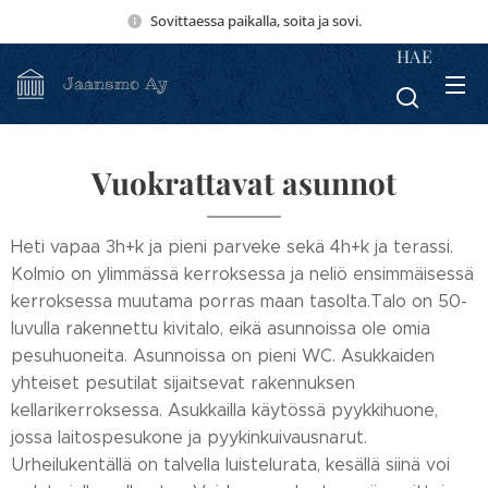
Sovittaessa paikalla, soita ja sovi.
HAE
Jaansmo Ay
Vuokrattavat asunnot
Heti vapaa 3h+k ja pieni parveke sekä 4h+k ja terassi.
Kolmio on ylimmässä kerroksessa ja neliö ensimmäisessä
kerroksessa muutama porras maan tasolta.Talo on 50-
luvulla rakennettu kivitalo, eikä asunnoissa ole omia
pesuhuoneita. Asunnoissa on pieni WC. Asukkaiden
yhteiset pesutilat sijaitsevat rakennuksen
kellarikerroksessa. Asukkailla käytössä pyykkihuone,
jossa laitospesukone ja pyykinkuivausnarut.
Urheilukentällä on talvella luistelurata, kesällä siinä voi