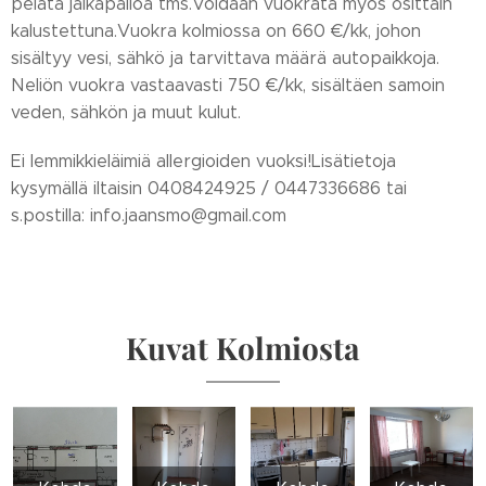
pelata jalkapalloa tms.Voidaan vuokrata myös osittain
kalustettuna.Vuokra kolmiossa on 660 €/kk, johon
sisältyy vesi, sähkö ja tarvittava määrä autopaikkoja.
Neliön vuokra vastaavasti 750 €/kk, sisältäen samoin
veden, sähkön ja muut kulut.
Ei lemmikkieläimiä allergioiden vuoksi!Lisätietoja
kysymällä iltaisin 0408424925 / 0447336686 tai
s.postilla: info.jaansmo@gmail.com
Kuvat Kolmiosta